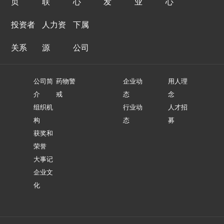
页
联
心
发
业
心
投资者
人力资
下属
关系
源
公司
公司简
药物警
企业动
用人理
介
戒
态
念
组织机
行业动
人才招
构
态
募
获奖和
荣誉
大事记
企业文
化